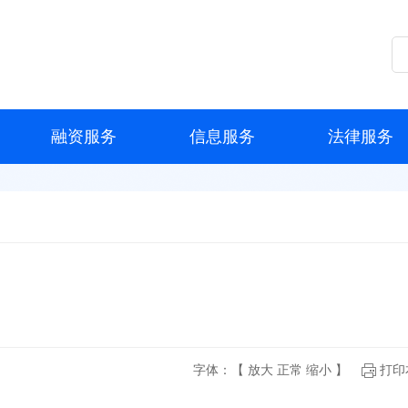
融资服务
信息服务
法律服务
字体：【
放大
正常
缩小
】
打印