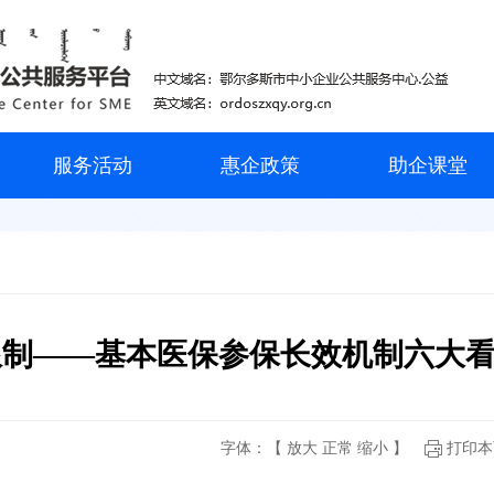
服务活动
惠企政策
助企课堂
限制——基本医保参保长效机制六大
字体：【
放大
正常
缩小
】
打印本