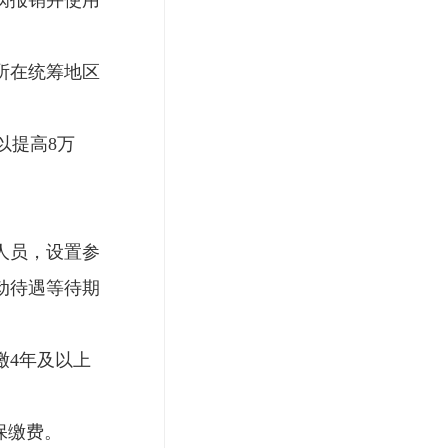
病报销并使用
所在统筹地区
以提高8万
人员，设置参
动待遇等待期
缴4年及以上
保缴费。